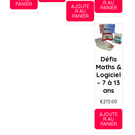
R AU
PANIER
AJOUTE
PANIER
R AU
PANIER
Défis
Maths &
Logiciel
– 7 à 13
ans
€
215.00
AJOUTE
R AU
PANIER