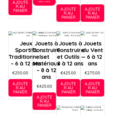
AJOUTE
LIRE LA SUITE
R AU
AJOUTE
AJOUTE
PANIER
R AU
R AU
PANIER
PANIER
Jeux
Jouets à
Jouets à
Jouets
Sportifs
Construire
Construire
du Vent
Traditionnels
et
et Outils –
– 6 à 12
– 6 à 12 ans
Matériaux
8 à 12 ans
ans
– 8 à 12
€
250.00
€
425.00
€
275.00
ans
AJOUTE
AJOUTE
AJOUTE
€
425.00
R AU
R AU
R AU
PANIER
PANIER
PANIER
AJOUTE
R AU
PANIER