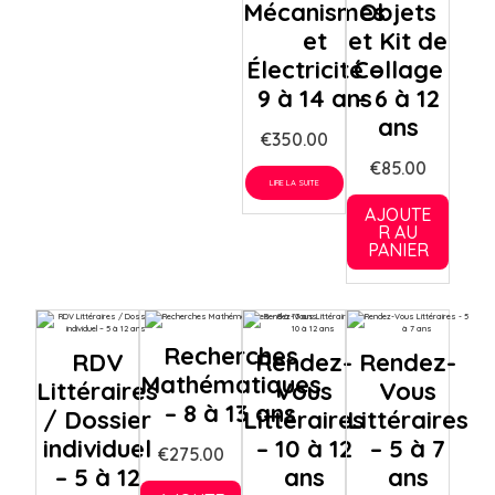
Mécanismes
Objets
et
et Kit de
Électricité –
Collage
9 à 14 ans
– 6 à 12
ans
€
350.00
€
85.00
LIRE LA SUITE
AJOUTE
R AU
PANIER
Recherches
RDV
Rendez-
Rendez-
Mathématiques
Littéraires
Vous
Vous
– 8 à 13 ans
/ Dossier
Littéraires
Littéraires
individuel
– 10 à 12
– 5 à 7
€
275.00
– 5 à 12
ans
ans