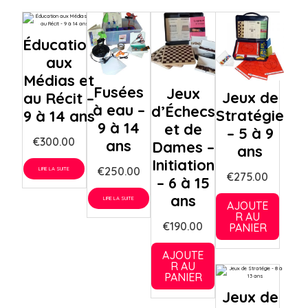
Éducation
aux
Médias et
Fusées
Jeux
Jeux de
au Récit –
à eau –
d’Échecs
Stratégie
9 à 14 ans
9 à 14
et de
– 5 à 9
€
300.00
ans
Dames –
ans
Initiation
€
250.00
LIRE LA SUITE
€
275.00
– 6 à 15
ans
LIRE LA SUITE
AJOUTE
R AU
€
190.00
PANIER
AJOUTE
R AU
PANIER
Jeux de