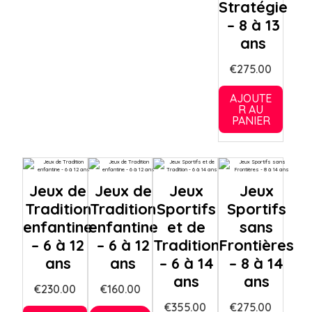
Stratégie
– 8 à 13
ans
€
275.00
AJOUTE
R AU
PANIER
Jeux de
Jeux de
Jeux
Jeux
Tradition
Tradition
Sportifs
Sportifs
enfantine
enfantine
et de
sans
– 6 à 12
– 6 à 12
Tradition
Frontières
ans
ans
– 6 à 14
– 8 à 14
ans
ans
€
230.00
€
160.00
€
355.00
€
275.00