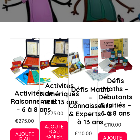
Défis
Activités
Maths –
Défis Maths
Activités de
Numériques
Débutants
–
Raisonnement
– 8 à 13 ans
& Initiés –
Connaisseurs
– 6 à 8 ans
6 à 8 ans
& Experts – 8
€
275.00
à 13 ans
€
275.00
€
110.00
AJOUTE
R AU
€
110.00
AJOUTE
PANIER
AJOUTE
R AU