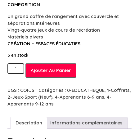
COMPOSITION
Un grand coffre de rangement avec couvercle et
séparations intérieures
Vingt-quatre jeux de cours de récréation
Matériels divers
CRÉATION – ESPACES ÉDUCATIFS
5 en stock
quantité
Ajouter Au Panier
de
Jeux
Sportifs
UGS :
COFJST
Catégories :
0-EDUCATHEQUE
,
1-Coffrets
,
Traditionnels
2-Jeux-Sport (Neuf)
,
4-Apprenants 6-9 ans
,
4-
-
Apprenants 9-12 ans
6
à
12
Description
Informations complémentaires
ans