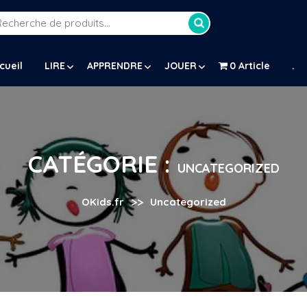
Recherche
our :
cueil
LIRE
APPRENDRE
JOUER
0 Article
.
CATÉGORIE :
UNCATEGORIZED
>>
OKids.fr
Uncategorized