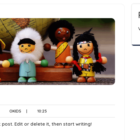
cun
OKIDS
10:25
OKIDS
|
10:25
mmentaire
ost. Edit or delete it, then start writing!