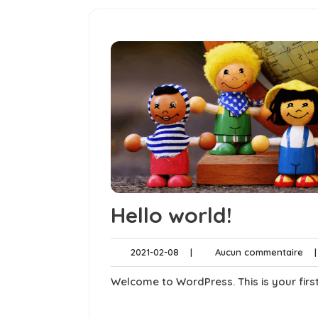
Hello world!
2021-
Au
2021-02-08
|
Aucun commentaire
|
02-
co
08
Welcome to WordPress. This is your first p