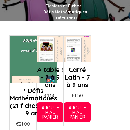
Fichiers et Fiches –
Défis Mathématiques
– Débutants
A table !
Carré
– 7 à 9
Latin – 7
ans
à 9 ans
* Défis
€
1.50
€
1.50
Mathématiques
(21 fiches) – 7 à
AJOUTE
AJOUTE
9 ans
R AU
R AU
PANIER
PANIER
€
21.00