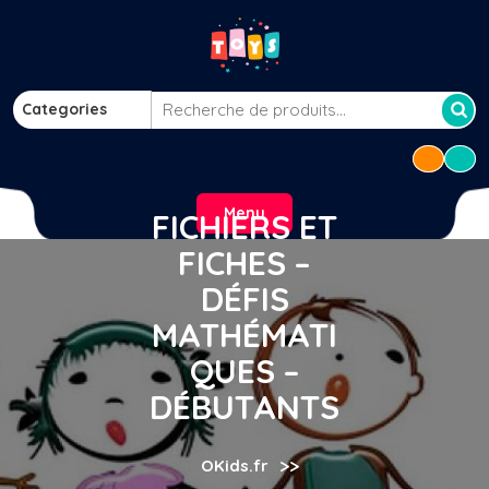
Skip
to
content
Categories
Recherche
pour :
Menu
FICHIERS ET
FICHES –
DÉFIS
MATHÉMATI
QUES –
DÉBUTANTS
>>
OKids.fr