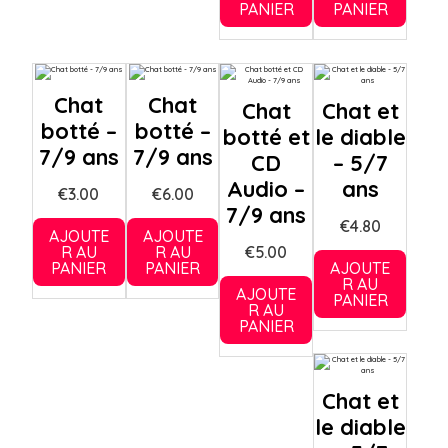
PANIER
PANIER
Chat
Chat
Chat
Chat et
botté –
botté –
botté et
le diable
7/9 ans
7/9 ans
CD
– 5/7
Audio –
ans
€
3.00
€
6.00
7/9 ans
€
4.80
AJOUTE
AJOUTE
R AU
R AU
€
5.00
PANIER
PANIER
AJOUTE
R AU
AJOUTE
PANIER
R AU
PANIER
Chat et
le diable