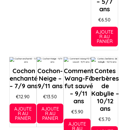
– 5/7
ans
€
6.50
AJOUTE
R AU
PANIER
Cochon
Cochon-
Comment
Contes
enchanté
Neige –
Wang-Fô
berbères
– 7/9 ans
9/11 ans
fut sauvé
de
– 9/11
Kabylie –
€
12.90
€
13.50
ans
10/12
ans
AJOUTE
AJOUTE
€
5.90
R AU
R AU
PANIER
PANIER
€
5.70
AJOUTE
R AU