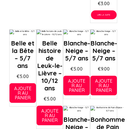
€
3.00
LIRE LA SUITE
Belle et
Belle
Blanche-
Blanche-
la Bête
histoire
Neige –
Neige –
– 5/7
de
5/7 ans
5/7 ans
ans
Leuk-le-
€
5.00
€
9.00
Lièvre –
€
5.00
10/12
AJOUTE
AJOUTE
R AU
R AU
ans
AJOUTE
PANIER
PANIER
R AU
PANIER
€
5.00
AJOUTE
R AU
Blanche-
Bonhomme
PANIER
Neige –
de Pain