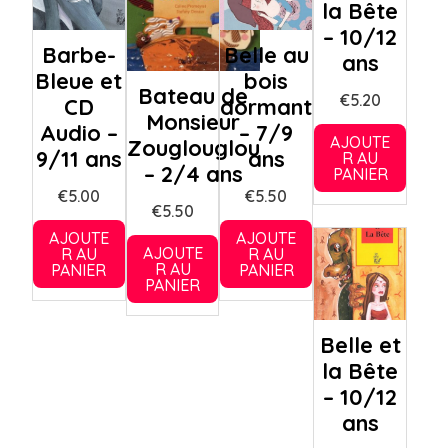
la Bête
– 10/12
Barbe-
Belle au
ans
Bleue et
bois
Bateau de
€
5.20
CD
dormant
Monsieur
Audio –
– 7/9
AJOUTE
Zouglouglou
9/11 ans
ans
R AU
– 2/4 ans
PANIER
€
5.00
€
5.50
€
5.50
AJOUTE
AJOUTE
AJOUTE
R AU
R AU
R AU
PANIER
PANIER
PANIER
Belle et
la Bête
– 10/12
ans