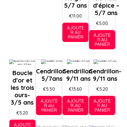
5/7 ans
d'épice –
5/7 ans
€
11.00
€
5.00
AJOUTE
R AU
AJOUTE
PANIER
R AU
PANIER
Cendrillon-
Cendrillon-
Cendrillon-
Boucle
5/7ans
9/11 ans
9/11 ans
d'or et
les trois
€
5.50
€
13.60
€
5.20
ours-
AJOUTE
AJOUTE
AJOUTE
3/5 ans
R AU
R AU
R AU
PANIER
PANIER
PANIER
€
5.20
AJOUTE