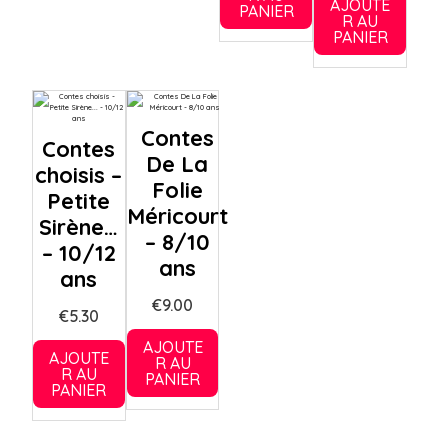
AJOUTE
PANIER
R AU
PANIER
Contes
Contes
De La
choisis –
Folie
Petite
Méricourt
Sirène…
– 8/10
– 10/12
ans
ans
€
9.00
€
5.30
AJOUTE
AJOUTE
R AU
R AU
PANIER
PANIER