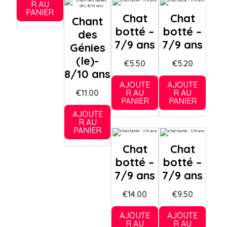
R AU
PANIER
Chat
Chat
Chant
botté –
botté –
des
7/9 ans
7/9 ans
Génies
(le)-
€
5.50
€
5.20
8/10 ans
AJOUTE
AJOUTE
€
11.00
R AU
R AU
PANIER
PANIER
AJOUTE
R AU
PANIER
Chat
Chat
botté –
botté –
7/9 ans
7/9 ans
€
14.00
€
9.50
AJOUTE
AJOUTE
R AU
R AU