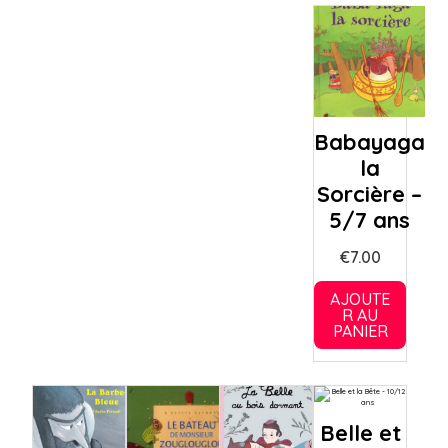
Babayaga
la
Sorcière –
5/7 ans
€
7.00
AJOUTE
R AU
PANIER
Belle et