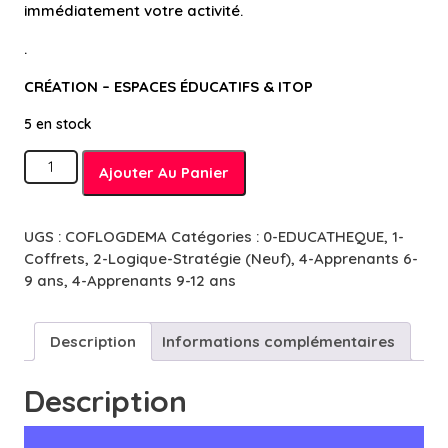
immédiatement votre activité.
.
CRÉATION – ESPACES ÉDUCATIFS & ITOP
5 en stock
quantité
Ajouter Au Panier
de
Défis
Maths
UGS :
COFLOGDEMA
Catégories :
0-EDUCATHEQUE
,
1-
&
Coffrets
,
2-Logique-Stratégie (Neuf)
,
4-Apprenants 6-
Logiciel
9 ans
,
4-Apprenants 9-12 ans
-
7
à
Description
Informations complémentaires
13
ans
Description