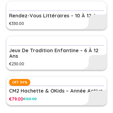
Rendez-Vous Littéraires – 10 À 12 Ans
€
330.00
Jeux De Tradition Enfantine – 6 À 12
Ans
€
230.00
OFF 34%
CM2 Hachette & OKids – Année Active
€
79.00
€
120.00
Le
Le
prix
prix
initial
actuel