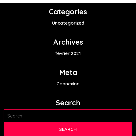
était :
est :
Categories
€120.00.
€79.00.
Uncategorized
Archives
février 2021
Meta
Connexion
Search