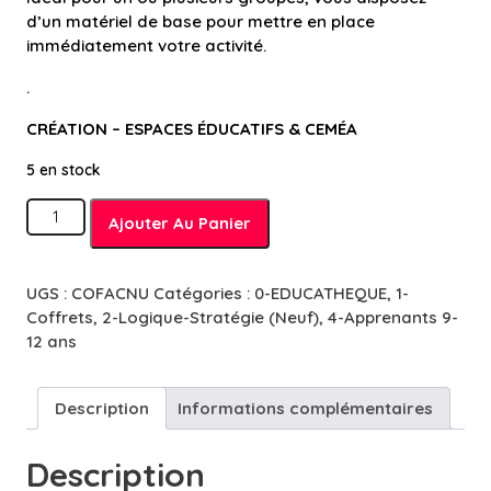
d’un matériel de base pour mettre en place
immédiatement votre activité.
.
CRÉATION – ESPACES ÉDUCATIFS & CEMÉA
5 en stock
quantité
Ajouter Au Panier
de
Activités
Numériques
UGS :
COFACNU
Catégories :
0-EDUCATHEQUE
,
1-
-
Coffrets
,
2-Logique-Stratégie (Neuf)
,
4-Apprenants 9-
8
12 ans
à
13
ans
Description
Informations complémentaires
Description