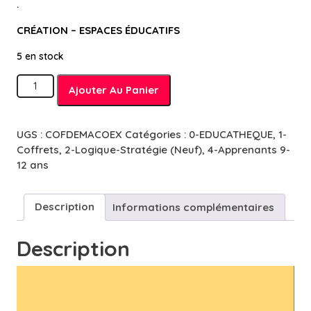
.
CRÉATION – ESPACES ÉDUCATIFS
5 en stock
quantité
Ajouter Au Panier
de
Défis
Maths
UGS :
COFDEMACOEX
Catégories :
0-EDUCATHEQUE
,
1-
-
Coffrets
,
2-Logique-Stratégie (Neuf)
,
4-Apprenants 9-
Connaisseurs
12 ans
&
Experts
-
Description
Informations complémentaires
8
à
Description
13
ans