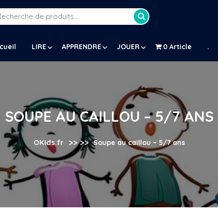
Recherche
our :
cueil
LIRE
APPRENDRE
JOUER
0 Article
.
SOUPE AU CAILLOU – 5/7 ANS
>> >>
OKids.fr
Soupe au caillou – 5/7 ans