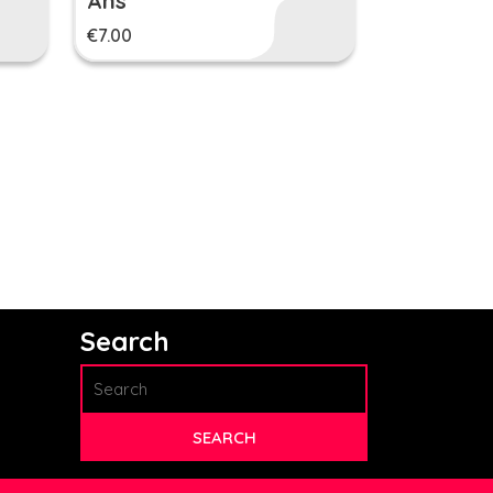
Ans
€
7.00
Search