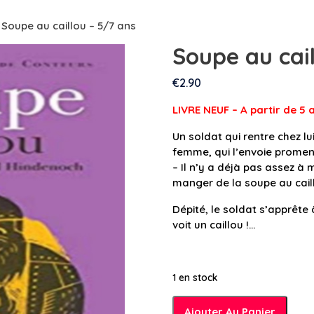
 Soupe au caillou – 5/7 ans
Soupe au cail
€
2.90
LIVRE NEUF – A partir de 5 
Un soldat qui rentre chez lu
femme, qui l’envoie promen
– Il n’y a déjà pas assez à 
manger de la soupe au caill
Dépité, le soldat s’apprête à
voit un caillou !…
1 en stock
quantité
Ajouter Au Panier