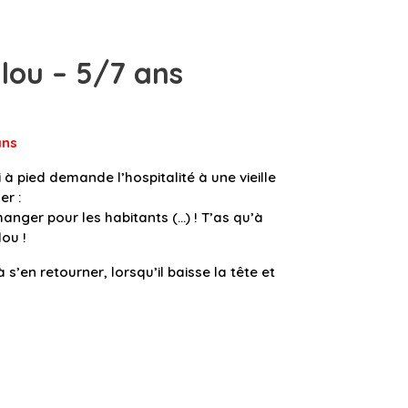
lou – 5/7 ans
an
s
i à pied demande l’hospitalité à une vieille
er :
manger pour les habitants (…) ! T’as qu’à
ou !
 s’en retourner, lorsqu’il baisse la tête et