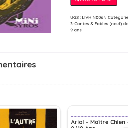
de
Soupe
au
UGS :
LIVHIN006N
Catégorie
caillou
3-Contes & Fables (neuf) de
-
9 ans
5/7
ans
entaires
Ariol – Maître Chien 