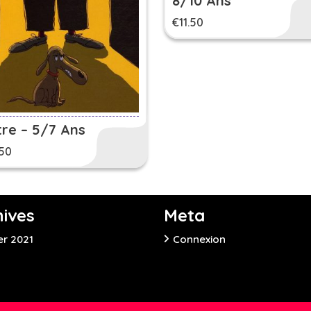
8/10 Ans
€
11.50
re – 5/7 Ans
.50
hives
Meta
er 2021
Connexion