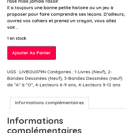
rasé mais jamais rasoir.
Il a toujours une bonne petite histoire ou un jeu à
proposer pour faire comprendre ses leçons. D’ailleurs,
ouvrez vos cahiers et prenez un crayon, vous allez
voir…
1 en stock
quantité
Ajouter Au Panier
de
Ariol
-
UGS :
LIVBOU079N
Catégories :
1-Livres (Neuf)
,
2-
Maître
Bandes Dessinées (Neuf)
,
3-Bandes Dessinées (neuf)
chien
de "A" à "O"
,
4-Lecteurs 6-9 ans
,
4-Lecteurs 9-12 ans
-
8/10
ans
Informations complémentaires
Informations
complémentaires