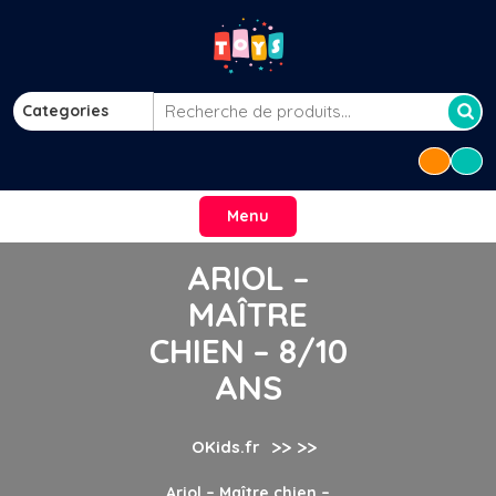
Skip
to
content
Categories
Recherche
pour :
Menu
ARIOL –
MAÎTRE
CHIEN – 8/10
ANS
>> >>
OKids.fr
Ariol – Maître chien –