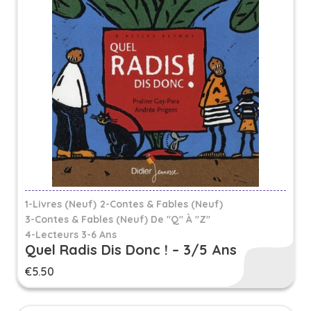
1-Livres (Neuf)
2-Contes & Fables (Neuf)
3-Contes & Fables (neuf) De "Q" À "Z"
4-Lecteurs 3-6 Ans
Quel Radis Dis Donc ! – 3/5 Ans
€
5.50