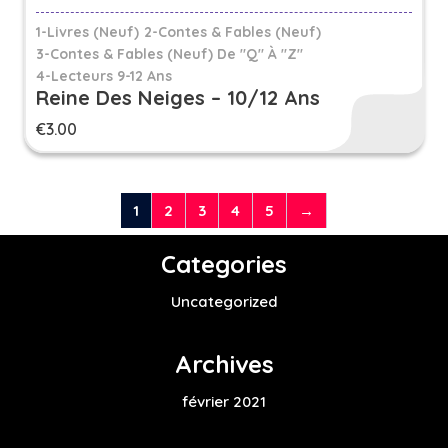
1-Livres (Neuf)
2-Contes & Fables (Neuf)
3-Contes & Fables (neuf) De "Q" À "Z"
4-Lecteurs 9-12 Ans
Reine Des Neiges – 10/12 Ans
€
3.00
1
2
3
4
5
→
Categories
Uncategorized
Archives
février 2021