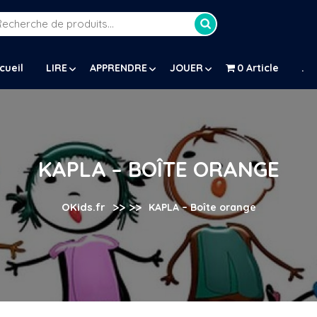
Recherche
our :
cueil
LIRE
APPRENDRE
JOUER
0 Article
.
KAPLA – BOÎTE ORANGE
>> >>
OKids.fr
KAPLA – Boîte orange