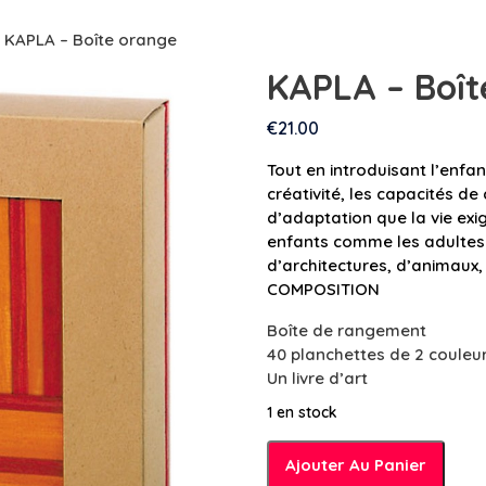
 KAPLA – Boîte orange
KAPLA – Boît
€
21.00
Tout en introduisant l’enfa
créativité, les capacités de 
d’adaptation que la vie exi
enfants comme les adultes 
d’architectures, d’animaux,
COMPOSITION
Boîte de rangement
40 planchettes de 2 couleu
Un livre d’art
1 en stock
quantité
Ajouter Au Panier
de