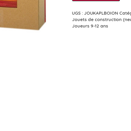
KAPLA
-
UGS :
JOUKAPLBOION
Catég
Boîte
Jouets de construction (ne
orange
Joueurs 9-12 ans