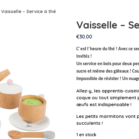
 Vaisselle – Service à thé
Vaisselle – S
€
30.00
C´est l´heure du thé ! Avec ce se
invités !
Un service en bois pour deux per
sucre et même des gâteaux ! Couv
Impossible de résister ! Un nuage
Allez-y, les apprentis-cuisin
coque ou tout simplement p
œufs est indispensable !
Les petits marmitons vont p
succulents !
1 en stock