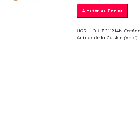
quantité
Ajouter Au Panier
de
Vaisselle
-
UGS :
JOULEG11214N
Catégo
Service
Autour de la Cuisine (neuf)
,
à
thé