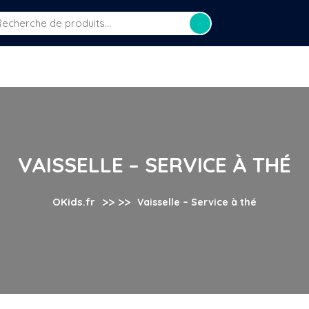
Recherche
our :
cueil
LIRE
APPRENDRE
JOUER
0 Article
.
VAISSELLE – SERVICE À THÉ
>> >>
OKids.fr
Vaisselle – Service à thé