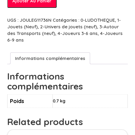
Ajouter Au Panier
de
Routes
-
UGS :
JOULEG11736N
Catégories :
0-LUDOTHEQUE
,
1-
Panneaux
Jouets (Neuf)
,
2-Univers de jouets (neuf)
,
3-Autour
de
des Transports (neuf)
,
4-Joueurs 3-6 ans
,
4-Joueurs
signalisation
6-9 ans
Informations complémentaires
Informations
complémentaires
Poids
0.7 kg
Related products