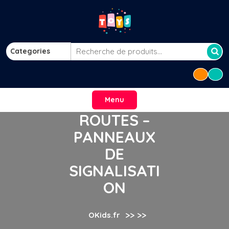
Skip
to
content
Categories
Recherche
pour :
Menu
ROUTES –
PANNEAUX
DE
SIGNALISATI
ON
>> >>
OKids.fr