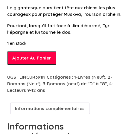
Le gigantesque ours tient tête aux chiens les plus
courageux pour protéger Muskwa, l’ourson orphelin.
Pourtant, lorsqu’il fait face à Jim désarmé, Tyr
l’épargne et lui tourne le dos.
1 en stock
quantité
Ajouter Au Panier
de
Grizzli
-
UGS :
LINCUR391N
Catégories :
1-Livres (Neuf)
,
2-
10/12
Romans (Neuf)
,
3-Romans (neuf) de "D" à "G"
,
4-
ans
Lecteurs 9-12 ans
Informations complémentaires
Informations