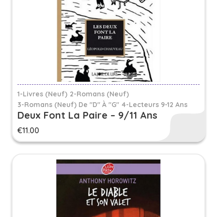
1-Livres (Neuf)
2-Romans (Neuf)
3-Romans (neuf) De "D" À "G"
4-Lecteurs 9-12 Ans
Deux Font La Paire – 9/11 Ans
€
11.00