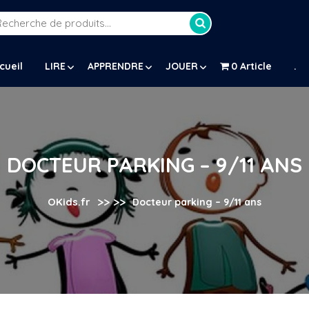
Recherche
our :
cueil
LIRE
APPRENDRE
JOUER
0 Article
.
DOCTEUR PARKING – 9/11 ANS
>> >>
OKids.fr
Docteur parking – 9/11 ans