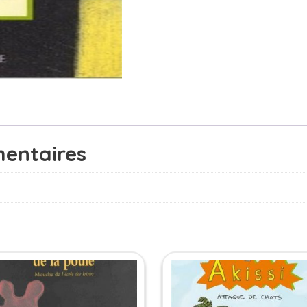
ans
entaires