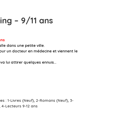
ing – 9/11 ans
an
s
lle dans une petite ville.
our un docteur en médecine et viennent le
va lui attirer quelques ennuis…
es :
1-Livres (Neuf)
,
2-Romans (Neuf)
,
3-
,
4-Lecteurs 9-12 ans