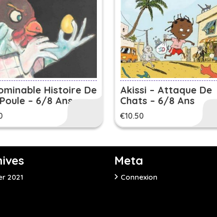
ominable Histoire De
Akissi – Attaque De
Poule – 6/8 Ans
Chats – 6/8 Ans
0
€
10.50
hives
Meta
er 2021
Connexion