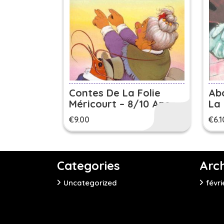
Contes De La Folie
Ab
Méricourt – 8/10 Ans
La 
€
9.00
€
6.1
Categories
Arc
Uncategorized
févri