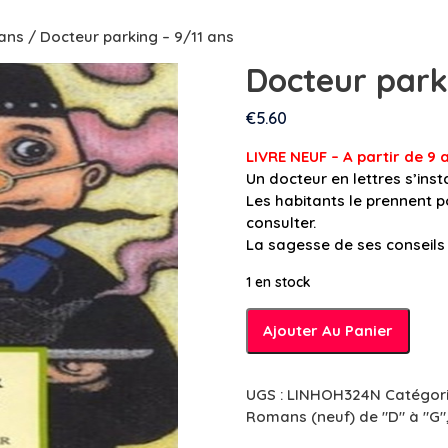
 ans
/ Docteur parking – 9/11 ans
Docteur park
€
5.60
LIVRE NEUF – A partir de 9 
Un docteur en lettres s’insta
Les habitants le prennent p
consulter.
La sagesse de ses conseils 
1 en stock
quantité
Ajouter Au Panier
de
Docteur
parking
UGS :
LINHOH324N
Catégori
-
Romans (neuf) de "D" à "G"
9/11