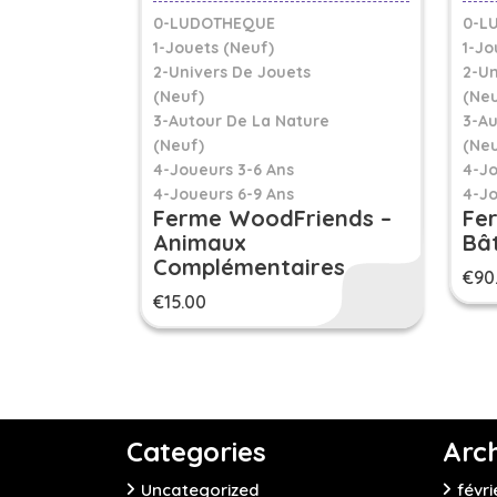
0-LUDOTHEQUE
0-L
1-Jouets (Neuf)
1-Jo
2-Univers De Jouets
2-Un
(neuf)
(neu
3-Autour De La Nature
3-Au
(neuf)
(neu
4-Joueurs 3-6 Ans
4-Jo
4-Joueurs 6-9 Ans
4-Jo
Ferme WoodFriends –
Fe
Animaux
Bâ
Complémentaires
€
90
€
15.00
Categories
Arc
Uncategorized
févri