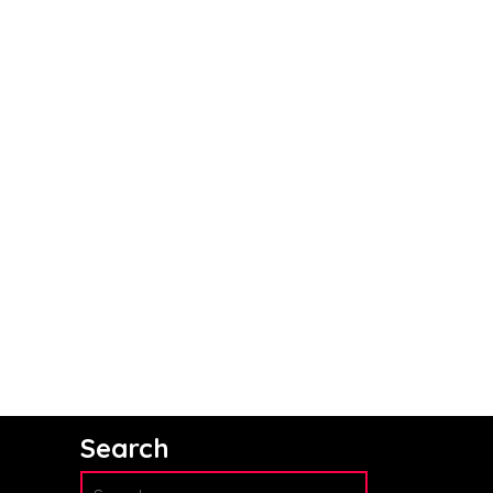
Search