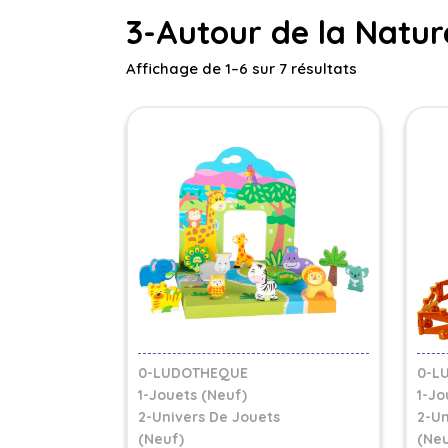
3-Autour de la Natur
Affichage de 1–6 sur 7 résultats
0-LUDOTHEQUE
0-L
1-Jouets (Neuf)
1-Jo
2-Univers De Jouets
2-Un
(neuf)
(neu