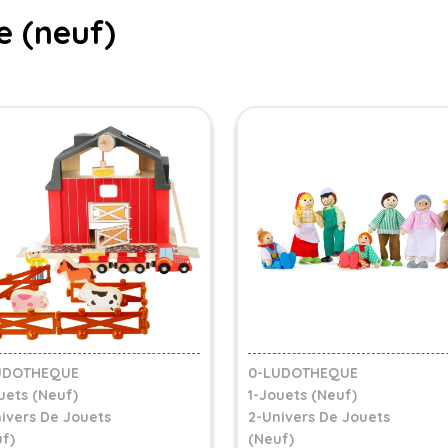
e (neuf)
UDOTHEQUE
0-LUDOTHEQUE
uets (Neuf)
1-Jouets (Neuf)
ivers De Jouets
2-Univers De Jouets
f)
(neuf)