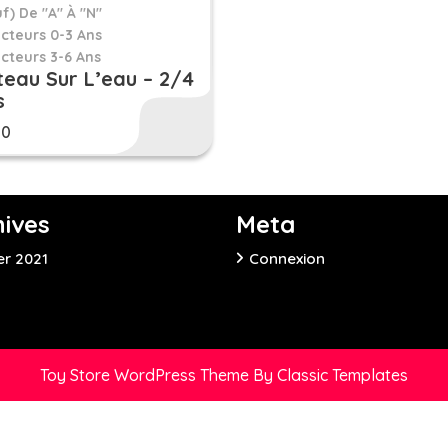
f) De "A" À "N"
cteurs 0-3 Ans
cteurs 3-6 Ans
eau Sur L’eau – 2/4
s
50
hives
Meta
er 2021
Connexion
Toy Store WordPress Theme
By Classic Templates