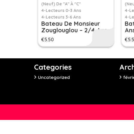
(neuf) De "A" À "C"
(neu
4-Lecteurs 0-3 Ans
4-Le
4-Lecteurs 3-6 Ans
4-Le
Bateau De Monsieur
Bat
Zouglouglou – 2/4 Ans
An
€
5.50
€
5.
Categories
Arc
Uncategorized
févri