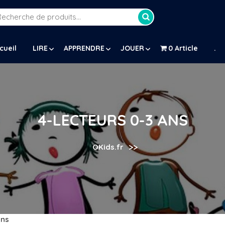
Recherche
our :
cueil
LIRE
APPRENDRE
JOUER
0 Article
.
4-LECTEURS 0-3 ANS
>>
OKids.fr
ans