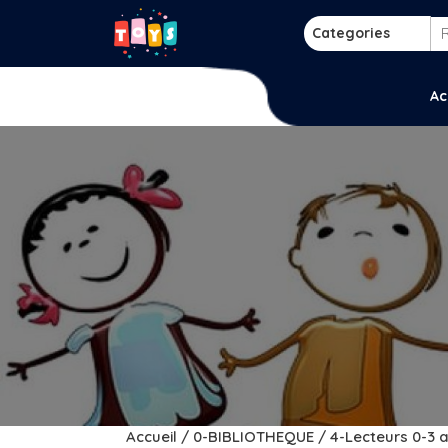
Skip
to
Categories
content
p
Ac
Accueil
/
0-BIBLIOTHEQUE
/ 4-Lecteurs 0-3 