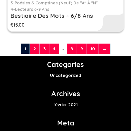
3-Poésies & Comptines (neuf) De "A" À "N"
4-Lecteurs 6-9 Ans
Bestiaire Des Mots – 6/8 Ans
€
15.00
…
1
2
3
4
8
9
10
→
Categories
Uncategorized
Archives
février 2021
Meta