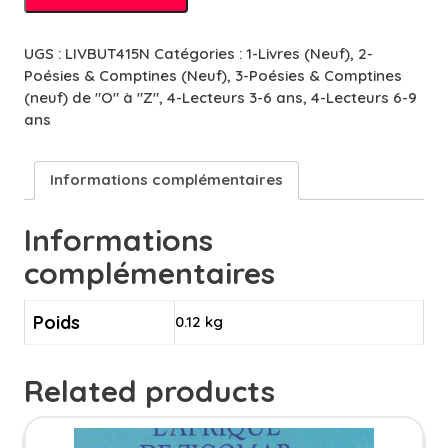
Zoo
-
UGS :
LIVBUT415N
Catégories :
1-Livres (Neuf)
,
2-
5/7
Poésies & Comptines (Neuf)
,
3-Poésies & Comptines
ans
(neuf) de "O" à "Z"
,
4-Lecteurs 3-6 ans
,
4-Lecteurs 6-9
ans
Informations complémentaires
Informations
complémentaires
Poids
0.12 kg
Related products