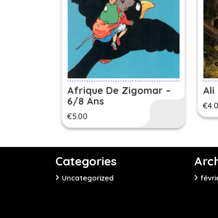
Afrique De Zigomar –
Ali
6/8 Ans
€
4.
€
5.00
Categories
Arc
Uncategorized
févri