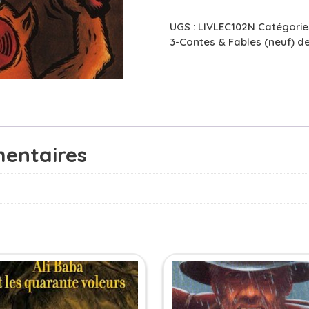
Trois
boucs
UGS :
LIVLEC102N
Catégorie
-
3-Contes & Fables (neuf) de
3/5
ans
entaires