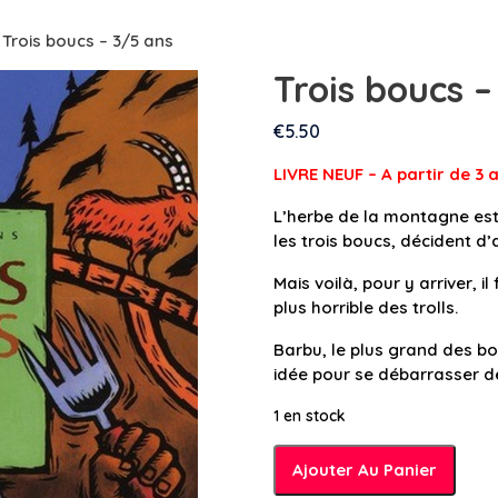
 Trois boucs – 3/5 ans
Trois boucs –
€
5.50
LIVRE NEUF – A partir de 3 
L’herbe de la montagne est 
les trois boucs, décident d’a
Mais voilà, pour y arriver, i
plus horrible des trolls.
Barbu, le plus grand des bo
idée pour se débarrasser de 
1 en stock
quantité
Ajouter Au Panier
de