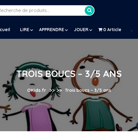
Recherche
our :
cueil
LIRE
APPRENDRE
JOUER
0 Article
.
TROIS BOUCS – 3/5 ANS
>> >>
OKids.fr
Trois boucs – 3/5 ans