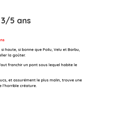
 3/5 ans
an
s
si haute, si bonne que Poilu, Velu et Barbu,
ller la goûter.
l faut franchir un pont sous lequel habite le
ucs, et assurément le plus malin, trouve une
l’horrible créature.