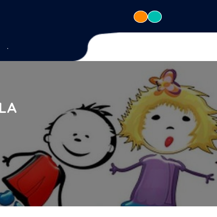
.
 LA