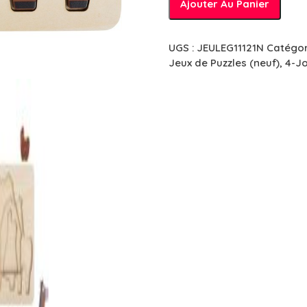
Ajouter Au Panier
de
Puzzle
à
UGS :
JEULEG11121N
Catégor
étages
Jeux de Puzzles (neuf)
,
4-Jo
-
Animaux
de
la
ferme