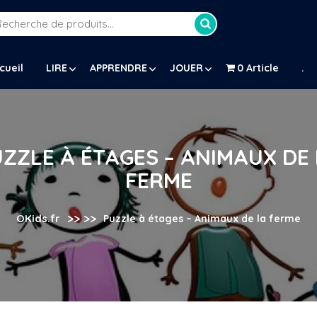
Recherche
our :
cueil
LIRE
APPRENDRE
JOUER
0 Article
.
ZZLE À ÉTAGES – ANIMAUX DE
FERME
>> >>
OKids.fr
Puzzle à étages – Animaux de la ferme