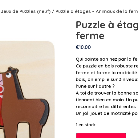
-Jeux de Puzzles (neuf)
/ Puzzle à étages – Animaux de la fer
Puzzle à éta
ferme
€
10.00
Qui pointe son nez par la fe
Ce puzzle en bois robuste r
ferme et forme la motricité
bois, on empile sur 3 niveau
l’une sur l’autre ?
A toi de trouver la bonne sol
tiennent bien en main. Un 
reconnaître les différentes
Un joli jouet de motricité po
1 en stock
quantité