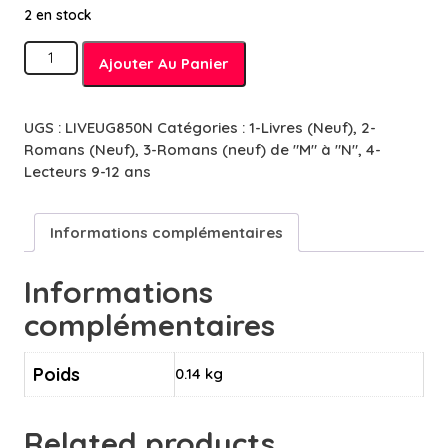
2 en stock
quantité
Ajouter Au Panier
de
Mises
en
UGS :
LIVEUG850N
Catégories :
1-Livres (Neuf)
,
2-
boîtes
Romans (Neuf)
,
3-Romans (neuf) de "M" à "N"
,
4-
-
Lecteurs 9-12 ans
9/11
ans
Informations complémentaires
Informations
complémentaires
Poids
0.14 kg
Related products