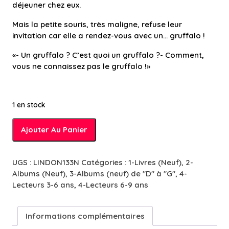
déjeuner chez eux.
Mais la petite souris, très maligne, refuse leur
invitation car elle a rendez-vous avec un… gruffalo !
«- Un gruffalo ? C’est quoi un gruffalo ?- Comment,
vous ne connaissez pas le gruffalo !»
1 en stock
quantité
Ajouter Au Panier
de
Gruffalo
-
UGS :
LINDON133N
Catégories :
1-Livres (Neuf)
,
2-
5/7
Albums (Neuf)
,
3-Albums (neuf) de "D" à "G"
,
4-
ans
Lecteurs 3-6 ans
,
4-Lecteurs 6-9 ans
Informations complémentaires