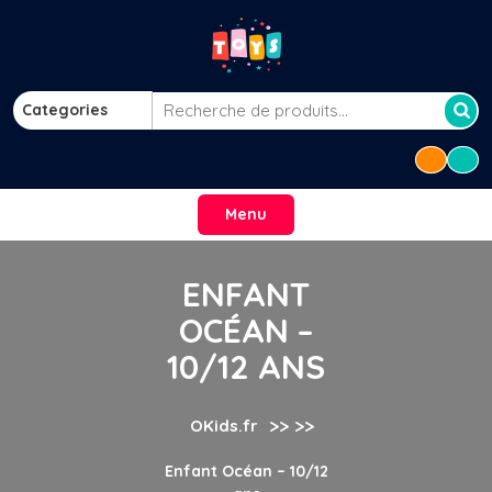
Skip
to
content
Categories
Recherche
pour :
Menu
ENFANT
OCÉAN –
10/12 ANS
>> >>
OKids.fr
Enfant Océan – 10/12