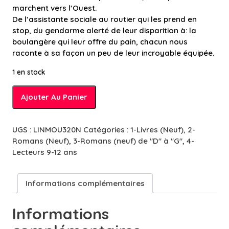
marchent vers l’Ouest.
De l’assistante sociale au routier qui les prend en
stop, du gendarme alerté de leur disparition à: la
boulangère qui leur offre du pain, chacun nous
raconte à sa façon un peu de leur incroyable équipée.
1 en stock
quantité
Ajouter Au Panier
de
Enfant
Océan
UGS :
LINMOU320N
Catégories :
1-Livres (Neuf)
,
2-
-
Romans (Neuf)
,
3-Romans (neuf) de "D" à "G"
,
4-
10/12
Lecteurs 9-12 ans
ans
Informations complémentaires
Informations