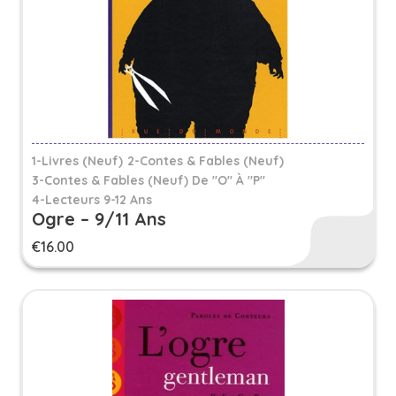
1-Livres (Neuf)
2-Contes & Fables (Neuf)
3-Contes & Fables (neuf) De "O" À "P"
4-Lecteurs 9-12 Ans
Ogre – 9/11 Ans
€
16.00