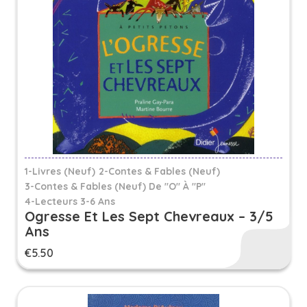
1-Livres (Neuf)
2-Contes & Fables (Neuf)
3-Contes & Fables (neuf) De "O" À "P"
4-Lecteurs 3-6 Ans
Ogresse Et Les Sept Chevreaux – 3/5
Ans
€
5.50