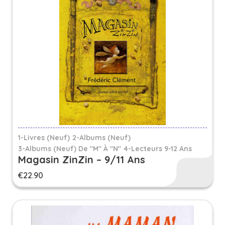
1-Livres (Neuf)
2-Albums (Neuf)
3-Albums (neuf) De "M" À "N"
4-Lecteurs 9-12 Ans
Magasin ZinZin – 9/11 Ans
€
22.90