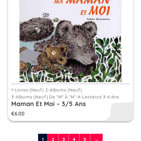
1-Livres (Neuf)
2-Albums (Neuf)
3-Albums (neuf) De "M" À "N"
4-Lecteurs 3-6 Ans
Maman Et Moi – 3/5 Ans
€
6.00
1
2
3
4
5
→