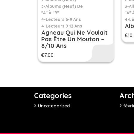
3-Albums (neuf) De
3-Al
"A" À "B"
"A" 
4-Lecteurs 6-9 Ans
4-Le
Al
4-Lecteurs 9-12 Ans
Agneau Qui Ne Voulait
€
10
Pas Être Un Mouton –
8/10 Ans
€
7.00
Categories
Arc
Uncategorized
févri