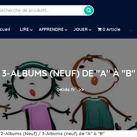
Recherche
our :
cueil
LIRE
APPRENDRE
JOUER
0 Article
.
3-ALBUMS (NEUF) DE "A" À "B"
>>
OKids.fr
/
2-Albums (Neuf)
/ 3-Albums (neuf) de "A" à "B"