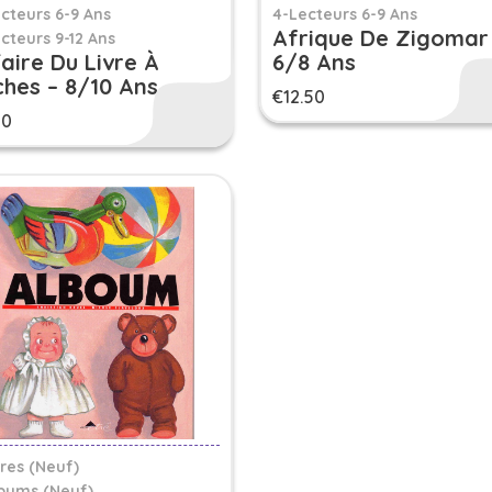
cteurs 6-9 Ans
4-Lecteurs 6-9 Ans
Afrique De Zigomar
cteurs 9-12 Ans
aire Du Livre À
6/8 Ans
hes – 8/10 Ans
€
12.50
00
vres (Neuf)
bums (Neuf)