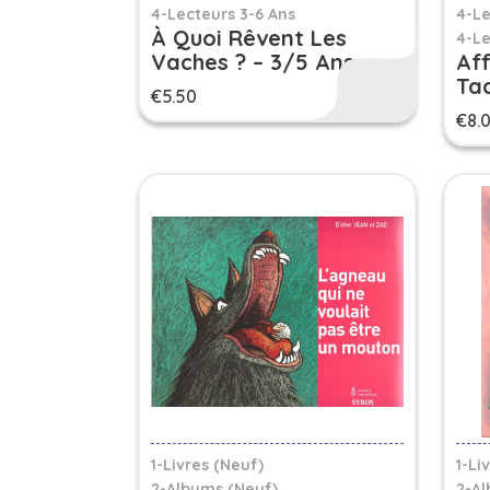
4-Lecteurs 3-6 Ans
4-Le
À Quoi Rêvent Les
4-Le
Vaches ? – 3/5 Ans
Aff
Tac
€
5.50
€
8.
1-Livres (Neuf)
1-Li
2-Albums (Neuf)
2-Al