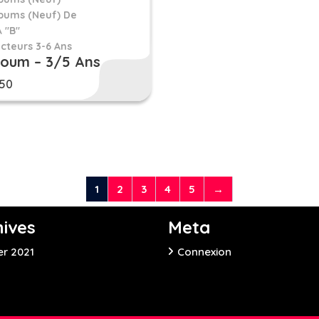
bums (neuf) De
À "B"
cteurs 3-6 Ans
boum – 3/5 Ans
.50
1
2
3
4
5
→
hives
Meta
er 2021
Connexion