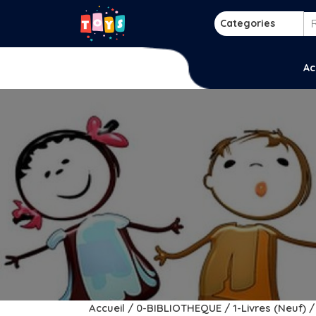
Skip
to
Categories
content
p
Ac
Accueil
/
0-BIBLIOTHEQUE
/
1-Livres (Neuf)