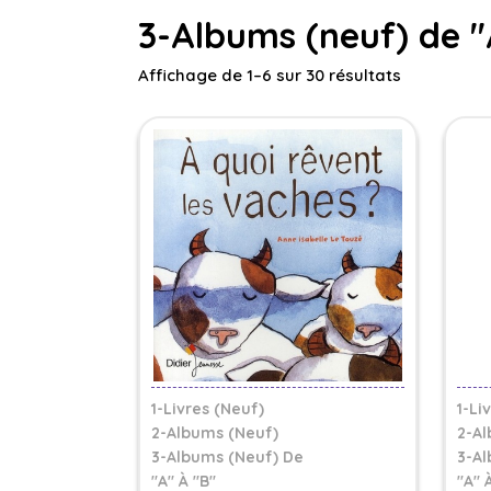
3-Albums (neuf) de "
Affichage de 1–6 sur 30 résultats
1-Livres (Neuf)
1-Li
2-Albums (Neuf)
2-Al
3-Albums (neuf) De
3-Al
"A" À "B"
"A" 