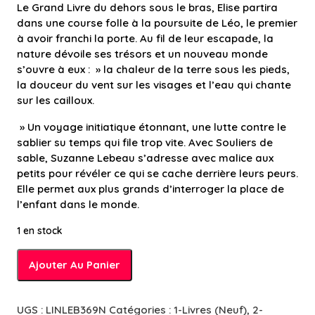
Le Grand Livre du dehors sous le bras, Elise partira
dans une course folle à la poursuite de Léo, le premier
à avoir franchi la porte. Au fil de leur escapade, la
nature dévoile ses trésors et un nouveau monde
s’ouvre à eux : » la chaleur de la terre sous les pieds,
la douceur du vent sur les visages et l’eau qui chante
sur les cailloux.
» Un voyage initiatique étonnant, une lutte contre le
sablier su temps qui file trop vite. Avec Souliers de
sable, Suzanne Lebeau s’adresse avec malice aux
petits pour révéler ce qui se cache derrière leurs peurs.
Elle permet aux plus grands d’interroger la place de
l’enfant dans le monde.
1 en stock
quantité
Ajouter Au Panier
de
Souliers
de
UGS :
LINLEB369N
Catégories :
1-Livres (Neuf)
,
2-