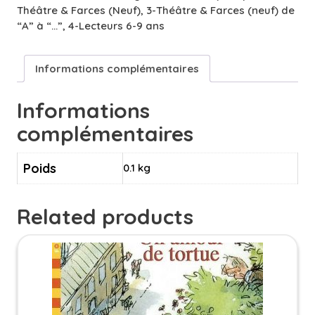
sable
Théâtre & Farces (Neuf)
,
3-Théâtre & Farces (neuf) de
-
“A” à “…”
,
4-Lecteurs 6-9 ans
7/9
ans
Informations complémentaires
Informations
complémentaires
Poids
0.1 kg
Related products