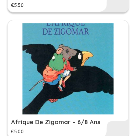
€
5.50
Afrique De Zigomar – 6/8 Ans
€
5.00