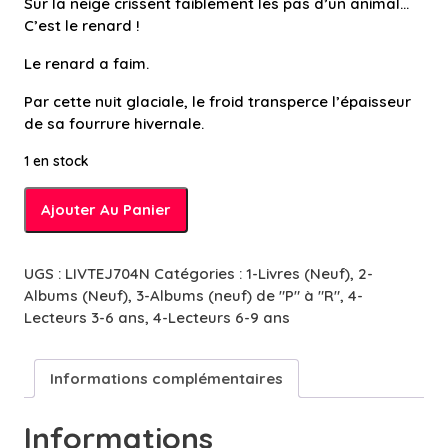
Sur la neige crissent faiblement les pas d’un animal…
C’est le renard !
Le renard a faim.
Par cette nuit glaciale, le froid transperce l’épaisseur
de sa fourrure hivernale.
1 en stock
quantité
Ajouter Au Panier
de
Rêve
de
UGS :
LIVTEJ704N
Catégories :
1-Livres (Neuf)
,
2-
renard
Albums (Neuf)
,
3-Albums (neuf) de "P" à "R"
,
4-
-
Lecteurs 3-6 ans
,
4-Lecteurs 6-9 ans
5/7
ans
Informations complémentaires
Informations