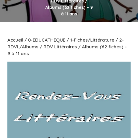
RDV Littéraires /
Albums (62 fiches) – 9
à 11 ans
Accueil
/
0-EDUCATHEQUE
/
1-Fiches/Littérature
/
2-
RDVL/Albums
/ RDV Littéraires / Albums (62 fiches) –
9 à 11 ans