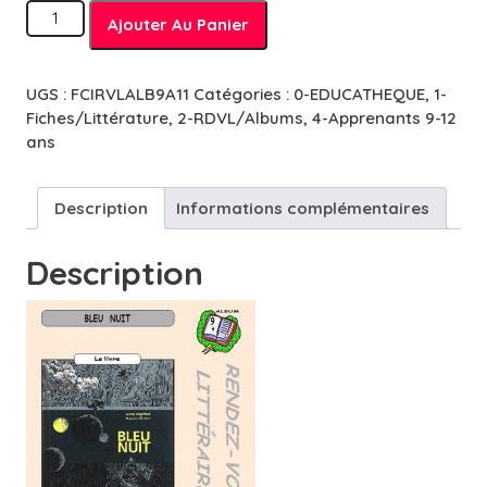
quantité
Ajouter Au Panier
de
RDV
Littéraires
UGS :
FCIRVLALB9A11
Catégories :
0-EDUCATHEQUE
,
1-
/
Fiches/Littérature
,
2-RDVL/Albums
,
4-Apprenants 9-12
Albums
ans
(62
fiches)
-
Description
Informations complémentaires
9
à
Description
11
ans