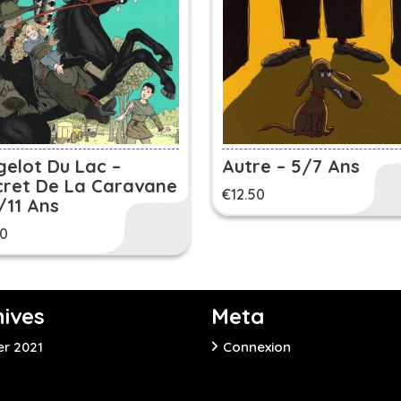
gelot Du Lac –
Autre – 5/7 Ans
cret De La Caravane
€
12.50
/11 Ans
90
hives
Meta
er 2021
Connexion