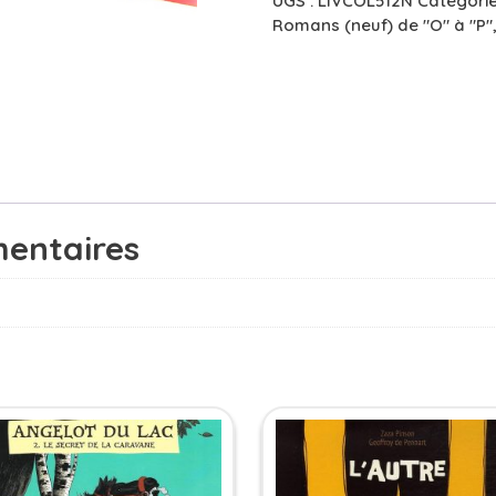
UGS :
LIVCOL512N
Catégorie
9/11
Romans (neuf) de "O" à "P"
ans
entaires