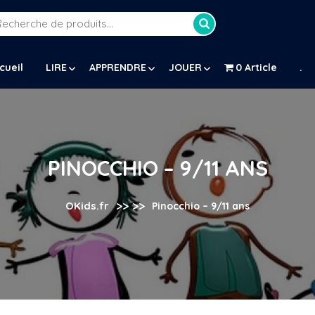
Recherche
our :
cueil
LIRE
APPRENDRE
JOUER
0 Article
.
PINOCCHIO – 9/11 ANS
>> >>
OKids.fr
Pinocchio – 9/11 ans