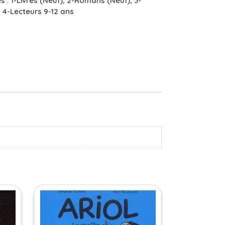
s :
1-Livres (Neuf)
,
2-Romans (Neuf)
,
3-
,
4-Lecteurs 9-12 ans