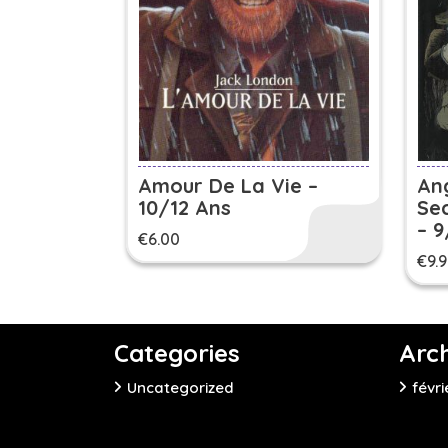
Amour De La Vie –
An
10/12 Ans
Se
– 9
€
6.00
€
9.
Categories
Arc
Uncategorized
févri