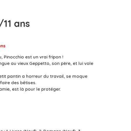
/11 ans
an
s
u, Pinocchio est un vrai fripon !
langue au vieux Geppetto, son père, et lui vole
 petit pantin a horreur du travail, se moque
faire des bêtises.
mie, est là pour le protéger.