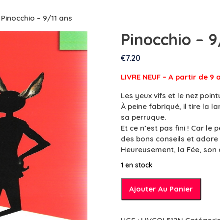
 Pinocchio – 9/11 ans
Pinocchio – 9
€
7.20
LIVRE NEUF – A partir de 9 
Les yeux vifs et le nez point
À peine fabriqué, il tire la 
sa perruque.
Et ce n’est pas fini ! Car le
des bons conseils et adore 
Heureusement, la Fée, son a
1 en stock
quantité
Ajouter Au Panier
de
Pinocchio
-