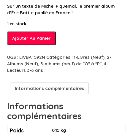
Sur un texte de Michel Piquemal, le premier album
d’Éric Battut publié en France !
1 en stock
quantité
Ajouter Au Panier
de
Pêcheur
de
UGS :
LIVBAT592N
Catégories :
1-Livres (Neuf)
,
2-
couleurs
Albums (Neuf)
,
3-Albums (neuf) de "O" à "P"
,
4-
-
Lecteurs 3-6 ans
3/5
ans
Informations complémentaires
Informations
complémentaires
Poids
0.15 kg