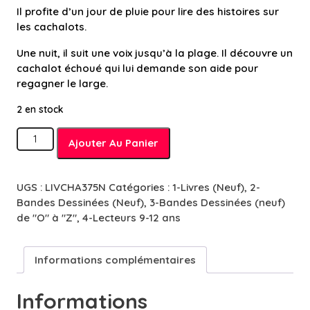
Il profite d’un jour de pluie pour lire des histoires sur
les cachalots.
Une nuit, il suit une voix jusqu’à la plage. Il découvre un
cachalot échoué qui lui demande son aide pour
regagner le large.
2 en stock
quantité
Ajouter Au Panier
de
Octave
et
UGS :
LIVCHA375N
Catégories :
1-Livres (Neuf)
,
2-
le
Bandes Dessinées (Neuf)
,
3-Bandes Dessinées (neuf)
cachalot
de "O" à "Z"
,
4-Lecteurs 9-12 ans
-
9/11
ans
Informations complémentaires
Informations