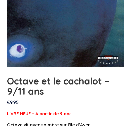
Octave et le cachalot –
9/11 ans
€
9.95
LIVRE NEUF – A partir de 9 an
s
Octave vit avec sa mère sur l’île d’Aven.