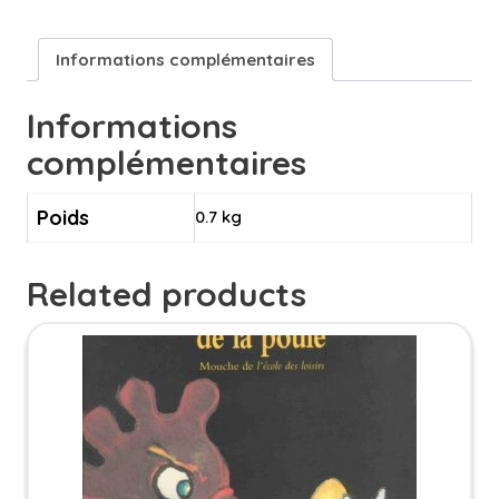
9/11
ans
Informations complémentaires
Informations
complémentaires
Poids
0.7 kg
Related products