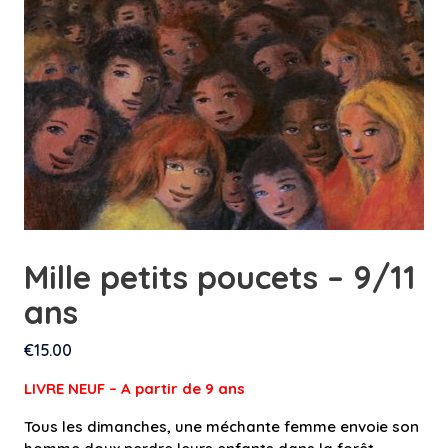
Mille petits poucets – 9/11
ans
€
15.00
LIVRE NEUF – A partir de 9 an
s
Tous les dimanches, une méchante femme envoie son