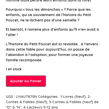
homme doux perdre leurs enfants dans la forêt.
Pourquoi « tous les dimanches » ? Parce que les
enfants, qui se souviennent de l’histoire du Petit
Poucet, ne le lâchent pas d’une semelle ?
Et bientôt, il ramène plus d’enfants qu?il n’en avait à
l’aller !
L?histoire du Petit Poucet est ici revisitée… à l’envers :
dans cette fable pour aujourd’hui, on passe de
l’abandon à l’adoption, pour former une joyeuse
famille recomposée.
1 en stock
quantité
Ajouter Au Panier
de
Mille
petits
UGS :
LIVAUT870N
Catégories :
1-Livres (Neuf)
,
2-
poucets
Contes & Fables (Neuf)
,
3-Contes & Fables (neuf) de
-
"D" à "N"
,
4-Lecteurs 9-12 ans