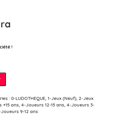
ura
iété !
r
ies :
0-LUDOTHEQUE
,
1-Jeux (Neuf)
,
2-Jeux
s +15 ans
,
4-Joueurs 12-15 ans
,
4-Joueurs 3-
-Joueurs 9-12 ans