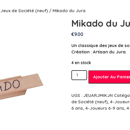
-Jeux de Société (neuf)
/ Mikado du Jura
Mikado du J
€
9.00
Un classique des jeux de soc
Création : Artisan du Jura.
4 en stock
quantité
Ajouter Au Panie
de
Mikado
du
UGS :
JEUARJMIKJN
Catégor
Jura
de Société (neuf)
,
4-Joueur
6 ans
,
4-Joueurs 6-9 ans
,
4