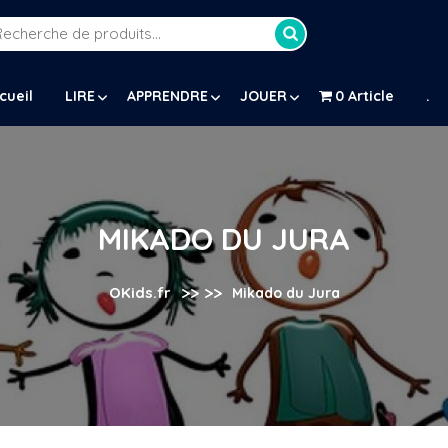
Recherche
our :
cueil
LIRE
APPRENDRE
JOUER
0 Article
.
MIKADO DU JURA
>> >>
OKids.fr
Mikado du Jura