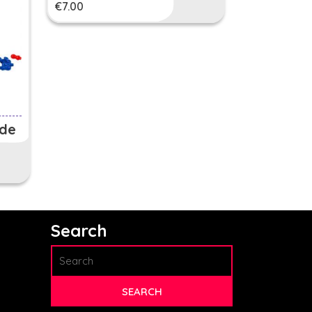
€
7.00
ode
Search