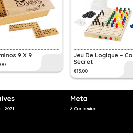
minos 9 X 9
Jeu De Logique – C
Secret
.00
€
15.00
hives
Meta
er 2021
Connexion