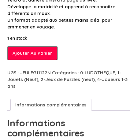
Développe la motricité et apprend à reconnaitre
différents animaux.
Un format adapté aux petites mains idéal pour
emmener en voyage.
1 en stock
quantité
Ajouter Au Panier
de
Livre
Puzzle
UGS :
JEULEG11122N
Catégories :
0-LUDOTHEQUE
,
1-
-
Jouets (Neuf)
,
2-Jeux de Puzzles (neuf)
,
4-Joueurs 1-3
Animaux
ans
Informations complémentaires
Informations
complémentaires