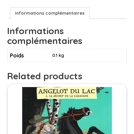
8/10
ans
Informations complémentaires
Informations
complémentaires
Poids
0.1 kg
Related products