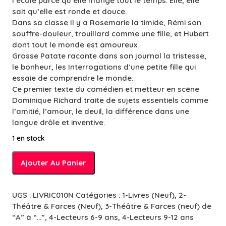
l’école parce qu’elle mange tout le temps. Elle, elle
sait qu’elle est ronde et douce.
Dans sa classe Il y a Rosemarie la timide, Rémi son
souffre-douleur, trouillard comme une fille, et Hubert
dont tout le monde est amoureux.
Grosse Patate raconte dans son journal la tristesse,
le bonheur, les Interrogations d’une petite fille qui
essaie de comprendre le monde.
Ce premier texte du comédien et metteur en scène
Dominique Richard traite de sujets essentiels comme
l’amitié, l’amour, le deuil, la différence dans une
langue drôle et inventive.
1 en stock
quantité
Ajouter Au Panier
de
Journal
de
UGS :
LIVRIC010N
Catégories :
1-Livres (Neuf)
,
2-
grosse
Théâtre & Farces (Neuf)
,
3-Théâtre & Farces (neuf) de
Patate
“A” à “…”
,
4-Lecteurs 6-9 ans
,
4-Lecteurs 9-12 ans
-