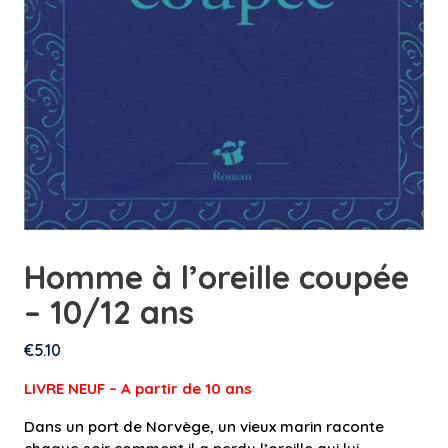
Homme à l’oreille coupée
– 10/12 ans
€
5.10
LIVRE NEUF – A partir de 10 an
s
Dans un port de Norvège, un vieux marin raconte