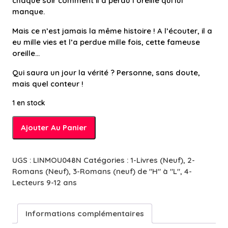
chaque soir comment il a perdu l’oreille qui lui
manque.
Mais ce n’est jamais la même histoire ! A l’écouter, il a
eu mille vies et l’a perdue mille fois, cette fameuse
oreille…
Qui saura un jour la vérité ? Personne, sans doute,
mais quel conteur !
1 en stock
quantité
Ajouter Au Panier
de
Homme
à
UGS :
LINMOU048N
Catégories :
1-Livres (Neuf)
,
2-
l'oreille
Romans (Neuf)
,
3-Romans (neuf) de "H" à "L"
,
4-
coupée
Lecteurs 9-12 ans
-
10/12
ans
Informations complémentaires