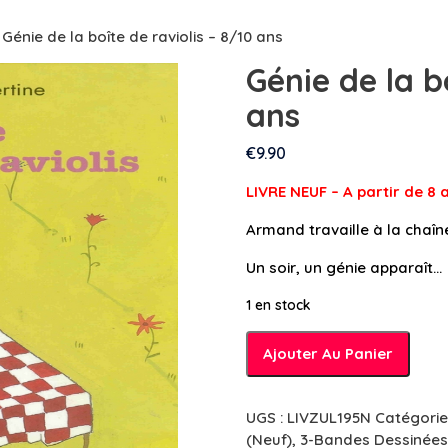
 Génie de la boîte de raviolis – 8/10 ans
Génie de la b
ans
€
9.90
LIVRE NEUF – A partir de 8 
Armand travaille à la chaîne
Un soir, un génie apparaît…
1 en stock
quantité
Ajouter Au Panier
de
Génie
de
UGS :
LIVZUL195N
Catégorie
la
(Neuf)
,
3-Bandes Dessinées 