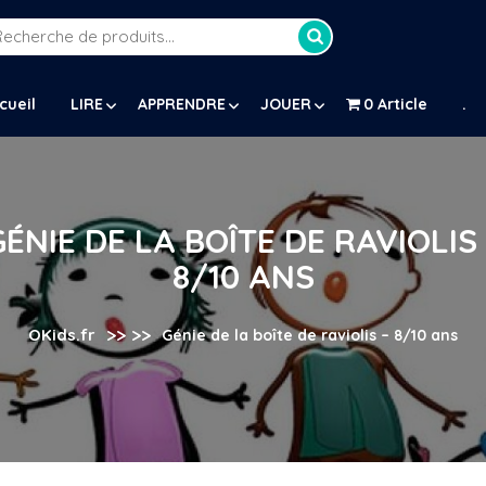
Recherche
our :
cueil
LIRE
APPRENDRE
JOUER
0 Article
.
GÉNIE DE LA BOÎTE DE RAVIOLIS 
8/10 ANS
>> >>
OKids.fr
Génie de la boîte de raviolis – 8/10 ans