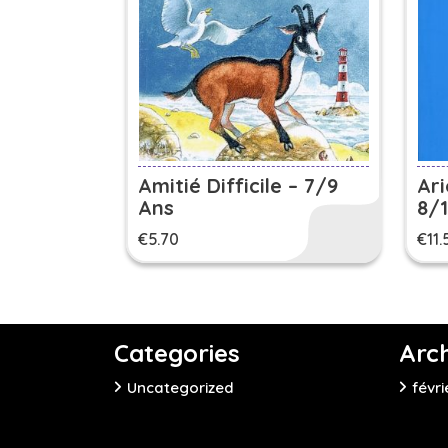
Amitié Difficile – 7/9
Ari
Ans
8/
€
5.70
€
11.
Categories
Arc
Uncategorized
févri