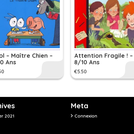
ol – Maître Chien –
Attention Fragile ! –
10 Ans
8/10 Ans
50
€
5.50
hives
Meta
er 2021
Connexion