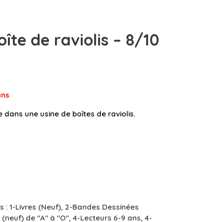
oîte de raviolis – 8/10
an
s
 dans une usine de boîtes de raviolis.
s :
1-Livres (Neuf)
,
2-Bandes Dessinées
(neuf) de "A" à "O"
,
4-Lecteurs 6-9 ans
,
4-