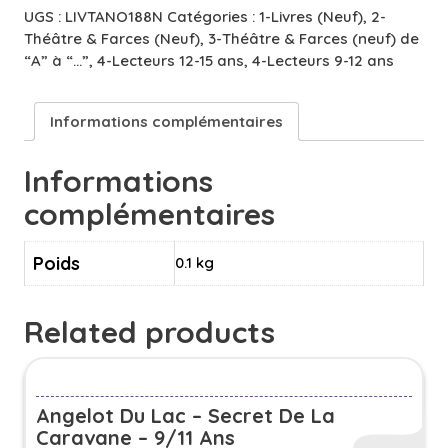
de
UGS :
LIVTANO188N
Catégories :
1-Livres (Neuf)
,
2-
Maître
Théâtre & Farces (Neuf)
,
3-Théâtre & Farces (neuf) de
Pierre
“A” à “…”
,
4-Lecteurs 12-15 ans
,
4-Lecteurs 9-12 ans
Pathelin
-
12/15
Informations complémentaires
ans
Informations
complémentaires
Poids
0.1 kg
Related products
Angelot Du Lac – Secret De La
Caravane – 9/11 Ans