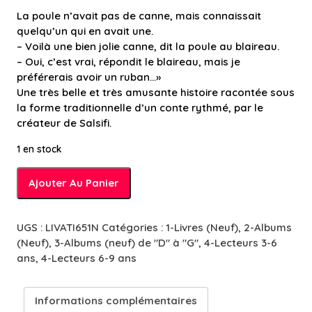
La poule n’avait pas de canne, mais connaissait
quelqu’un qui en avait une.
– Voilà une bien jolie canne, dit la poule au blaireau.
– Oui, c’est vrai, répondit le blaireau, mais je
préférerais avoir un ruban…»
Une très belle et très amusante histoire racontée sous
la forme traditionnelle d’un conte rythmé, par le
créateur de Salsifi.
1 en stock
quantité
Ajouter Au Panier
de
Doudou
des
UGS :
LIVATI651N
Catégories :
1-Livres (Neuf)
,
2-Albums
camions-
(Neuf)
,
3-Albums (neuf) de "D" à "G"
,
4-Lecteurs 3-6
poubelles
ans
,
4-Lecteurs 6-9 ans
-
5/7
ans
Informations complémentaires