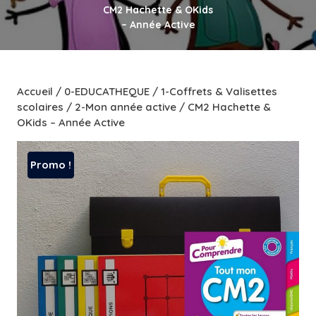
CM2 Hachette & OKids
– Année Active
Accueil
/
0-EDUCATHEQUE
/
1-Coffrets & Valisettes
scolaires
/
2-Mon année active
/ CM2 Hachette &
OKids – Année Active
Promo !