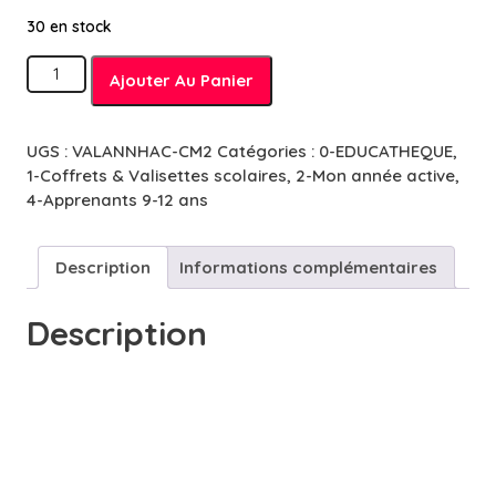
30 en stock
quantité
Ajouter Au Panier
de
CM2
Hachette
UGS :
VALANNHAC-CM2
Catégories :
0-EDUCATHEQUE
,
&
1-Coffrets & Valisettes scolaires
,
2-Mon année active
,
OKids
4-Apprenants 9-12 ans
-
Année
Active
Description
Informations complémentaires
Description