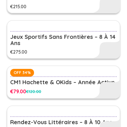
€
215.00
Jeux Sportifs Sans Frontières – 8 À 14
Ans
€
275.00
OFF 34%
CM1 Hachette & OKids – Année Active
€
79.00
€
120.00
Le
Le
prix
prix
initial
actuel
était :
est :
€120.00.
€79.00.
Rendez-Vous Littéraires – 8 À 10 Ans