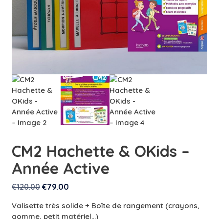
CM2 Hachette & OKids –
Année Active
Le
Le
€
120.00
€
79.00
prix
prix
Valisette très solide + Boîte de rangement (crayons,
initial
actuel
gomme, petit matériel…)
était :
est :