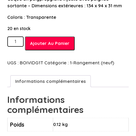
sortante – Dimensions extérieures : 134 x 94 x 31 mm
Coloris : Transparente
20 en stock
quantité
Ajouter Au Panier
de
Boîte
G1T
UGS :
BOIVIDG1T
Catégorie :
1-Rangement (neuf)
-
Petits
objets
Informations complémentaires
Informations
complémentaires
Poids
0.12 kg